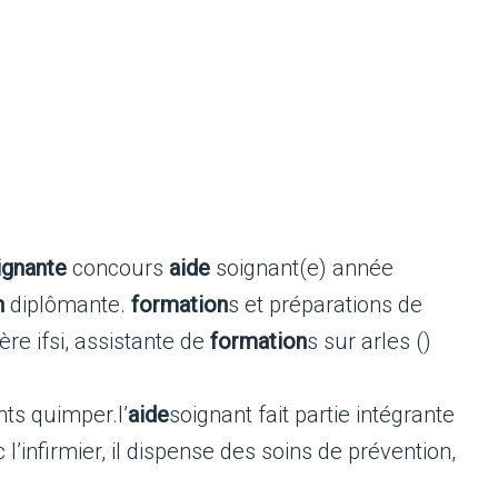
ignante
concours
aide
soignant(e) année
n
diplômante.
formation
s et préparations de
ière ifsi, assistante de
formation
s sur arles ()
ts quimper.l’
aide
soignant fait partie intégrante
 l’infirmier, il dispense des soins de prévention,