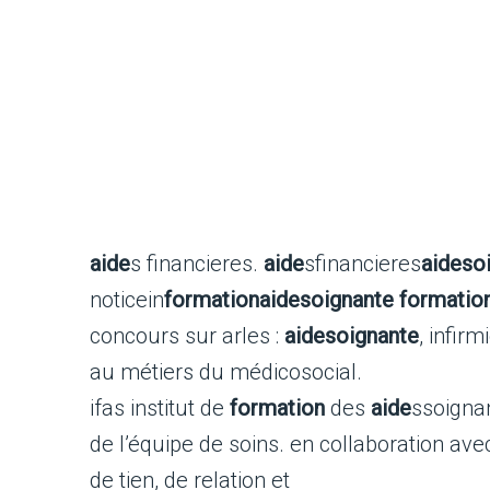
aide
s financieres.
aide
sfinancieres
aide
so
noticein
formation
aide
soignante
formatio
concours sur arles :
aide
soignante
, infirm
au métiers du médicosocial.
ifas institut de
formation
des
aide
ssoignan
de l’équipe de soins. en collaboration avec
de tien, de relation et