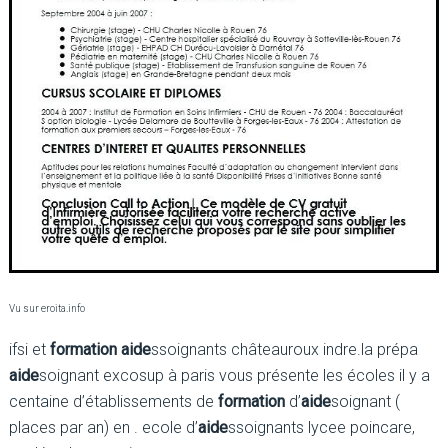
Vu sur eroita.info
ifsi et
formation aide
ssoignants châteauroux indre.la prépa
aide
soignant excosup à paris vous présente les écoles il y a
centaine d’établissements de
formation
d’
aide
soignant (
places par an) en . ecole d’
aide
ssoignants lycee poincare,