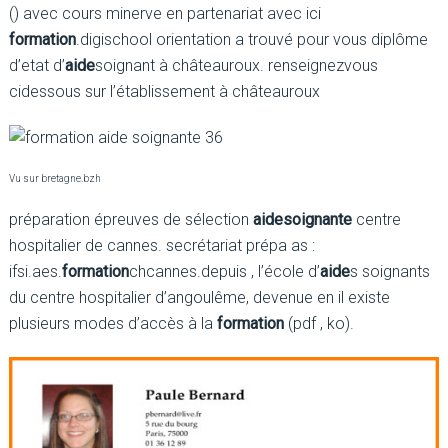
() avec cours minerve en partenariat avec ici
formation
.digischool orientation a trouvé pour vous diplôme
d’etat d’
aide
soignant à châteauroux. renseignezvous
cidessous sur l’établissement à châteauroux
Vu sur bretagne.bzh
préparation épreuves de sélection
aide
soignante
centre
hospitalier de cannes. secrétariat prépa as :
ifsi.aes.
formation
chcannes.depuis , l’école d’
aide
s soignants
du centre hospitalier d’angoulême, devenue en il existe
plusieurs modes d’accès à la
formation
(pdf , ko).