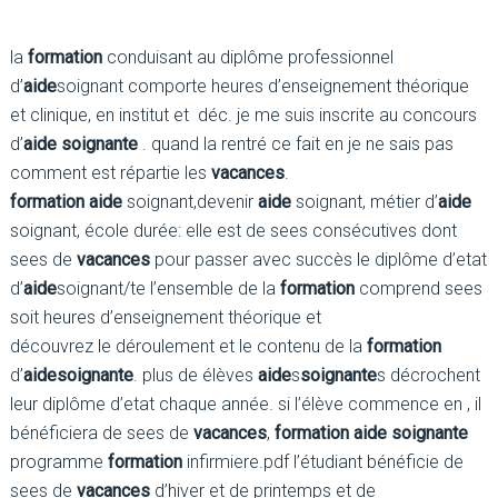
la
formation
conduisant au diplôme professionnel
d’
aide
soignant comporte heures d’enseignement théorique
et clinique, en institut et déc. je me suis inscrite au concours
d’
aide soignante
. quand la rentré ce fait en je ne sais pas
comment est répartie les
vacances
.
formation aide
soignant,devenir
aide
soignant, métier d’
aide
soignant, école durée: elle est de sees consécutives dont
sees de
vacances
pour passer avec succès le diplôme d’etat
d’
aide
soignant/te l’ensemble de la
formation
comprend sees
soit heures d’enseignement théorique et
découvrez le déroulement et le contenu de la
formation
d’
aide
soignante
. plus de élèves
aide
s
soignante
s décrochent
leur diplôme d’etat chaque année. si l’élève commence en , il
bénéficiera de sees de
vacances
,
formation aide soignante
programme
formation
infirmiere.pdf l’étudiant bénéficie de
sees de
vacances
d’hiver et de printemps et de