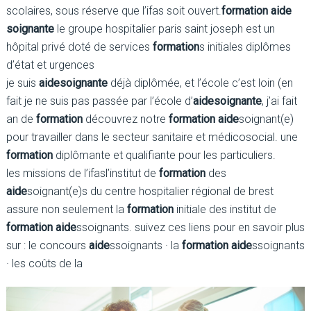
scolaires, sous réserve que l’ifas soit ouvert.
formation aide
soignante
le groupe hospitalier paris saint joseph est un
hôpital privé doté de services
formation
s initiales diplômes
d’état et urgences
je suis
aide
soignante
déjà diplômée, et l’école c’est loin (en
fait je ne suis pas passée par l’école d’
aide
soignante
, j’ai fait
an de
formation
découvrez notre
formation aide
soignant(e)
pour travailler dans le secteur sanitaire et médicosocial. une
formation
diplômante et qualifiante pour les particuliers.
les missions de l’ifasl’institut de
formation
des
aide
soignant(e)s du centre hospitalier régional de brest
assure non seulement la
formation
initiale des institut de
formation aide
ssoignants. suivez ces liens pour en savoir plus
sur : le concours
aide
ssoignants · la
formation aide
ssoignants
· les coûts de la