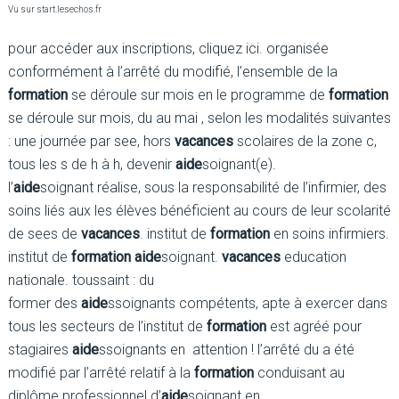
Vu sur start.lesechos.fr
pour accéder aux inscriptions, cliquez ici. organisée
conformément à l’arrêté du modifié, l’ensemble de la
formation
se déroule sur mois en le programme de
formation
se déroule sur mois, du au mai , selon les modalités suivantes
: une journée par see, hors
vacances
scolaires de la zone c,
tous les s de h à h, devenir
aide
soignant(e).
l’
aide
soignant réalise, sous la responsabilité de l’infirmier, des
soins liés aux les élèves bénéficient au cours de leur scolarité
de sees de
vacances
. institut de
formation
en soins infirmiers.
institut de
formation aide
soignant.
vacances
education
nationale. toussaint : du
former des
aide
ssoignants compétents, apte à exercer dans
tous les secteurs de l’institut de
formation
est agréé pour
stagiaires
aide
ssoignants en attention ! l’arrêté du a été
modifié par l’arrêté relatif à la
formation
conduisant au
diplôme professionnel d’
aide
soignant en