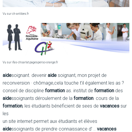
Vu sur ch-antibes.fr
Vu sur ifas-chsarlat.pagesperso-orange.fr
aide
soignant. devenir
aide
soignant, mon projet de
reconversion · chômage,cela touche t’il également les as ?
conseil de discipline
formation
as. institut de
formation
des
aide
ssoignants déroulement de la
formation
. cours de la
formation
, les étudiants bénéficient de sees de
vacances
sur
les
un site internet permet aux étudiants et élèves
aide
ssoignants de prendre connaissance d’ ..
vacances