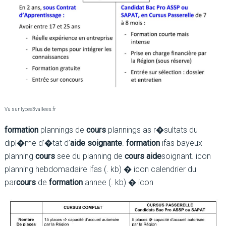
Vu sur lycee3vallees.fr
formation
plannings de
cours
plannings as r�sultats du
dipl�me d’�tat d’
aide soignante
.
formation
ifas bayeux
planning
cours
see du planning de
cours aide
soignant. icon
planning hebdomadaire ifas (. kb) � icon calendrier du
par
cours
de
formation
annee (. kb) � icon