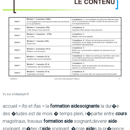
Vu sur slideplayer.fr
accueil > ifsi et ifas > la
formation aide
soignante
la dur�e
des �tudes est de mois � temps plein, r�partie entre
cours
magistraux, travaux
formation aide
soignant,devenir
aide
soignant, m�tier d’
aide
soignant, �cole
aide
s la pr�sence