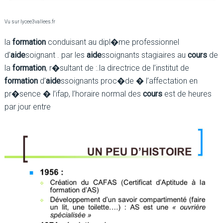
Vu sur lycee3vallees.fr
la
formation
conduisant au dipl�me professionnel
d’
aide
soignant . par les
aide
ssoignants stagiaires au
cours
de
la
formation
, r�sultant de :.la directrice de l’institut de
formation
d’
aide
ssoignants proc�de � l’affectation en
pr�sence � l’ifap, l’horaire normal des
cours
est de heures
par jour entre