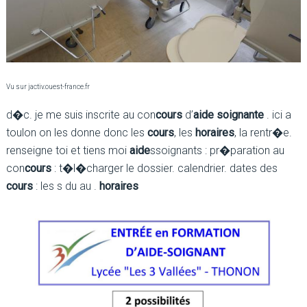
Vu sur jactiv.ouest-france.fr
d�c. je me suis inscrite au con
cours
d’
aide soignante
. ici a
toulon on les donne donc les
cours
, les
horaires
, la rentr�e.
renseigne toi et tiens moi
aide
ssoignants : pr�paration au
con
cours
: t�l�charger le dossier. calendrier. dates des
cours
: les s du au .
horaires