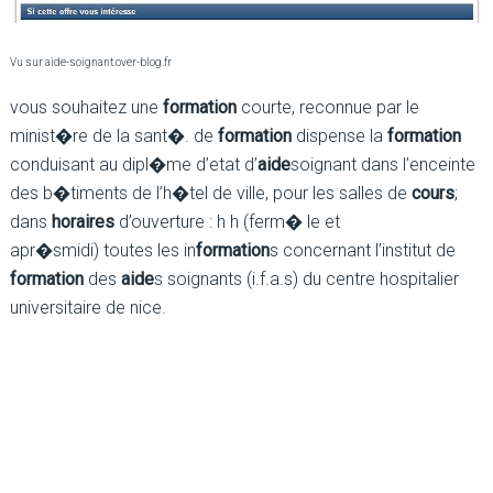
Vu sur aide-soignant.over-blog.fr
vous souhaitez une
formation
courte, reconnue par le
minist�re de la sant�. de
formation
dispense la
formation
conduisant au dipl�me d’etat d’
aide
soignant dans l’enceinte
des b�timents de l’h�tel de ville, pour les salles de
cours
;
dans
horaires
d’ouverture : h h (ferm� le et
apr�smidi) toutes les in
formation
s concernant l’institut de
formation
des
aide
s soignants (i.f.a.s) du centre hospitalier
universitaire de nice.