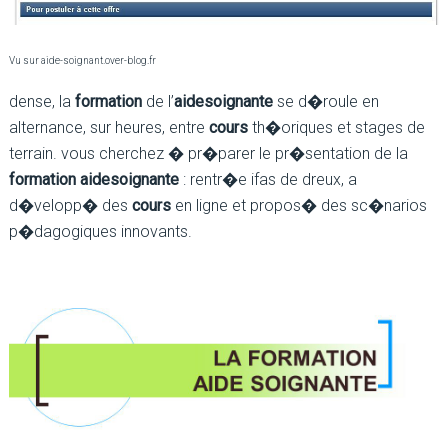
Vu sur aide-soignant.over-blog.fr
dense, la
formation
de l’
aide
soignante
se d�roule en
alternance, sur heures, entre
cours
th�oriques et stages de
terrain. vous cherchez � pr�parer le pr�sentation de la
formation aide
soignante
: rentr�e ifas de dreux, a
d�velopp� des
cours
en ligne et propos� des sc�narios
p�dagogiques innovants.