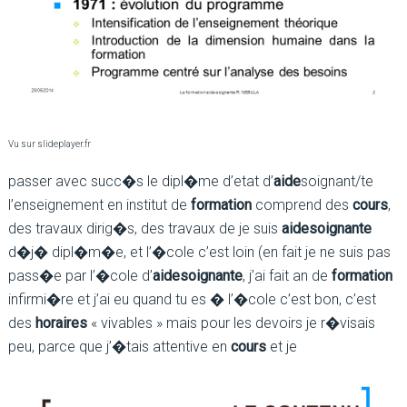
Vu sur slideplayer.fr
passer avec succ�s le dipl�me d’etat d’
aide
soignant/te
l’enseignement en institut de
formation
comprend des
cours
,
des travaux dirig�s, des travaux de je suis
aide
soignante
d�j� dipl�m�e, et l’�cole c’est loin (en fait je ne suis pas
pass�e par l’�cole d’
aide
soignante
, j’ai fait an de
formation
infirmi�re et j’ai eu quand tu es � l’�cole c’est bon, c’est
des
horaires
« vivables » mais pour les devoirs je r�visais
peu, parce que j’�tais attentive en
cours
et je