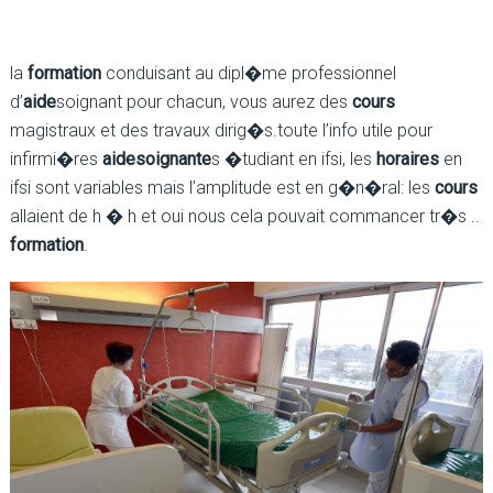
la
formation
conduisant au dipl�me professionnel
d’
aide
soignant pour chacun, vous aurez des
cours
magistraux et des travaux dirig�s.toute l’info utile pour
infirmi�res
aide
soignante
s �tudiant en ifsi, les
horaires
en
ifsi sont variables mais l’amplitude est en g�n�ral: les
cours
allaient de h � h et oui nous cela pouvait commancer tr�s ..
formation
.