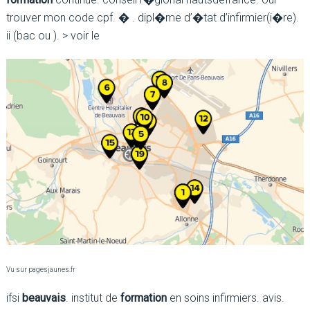
trouver mon code cpf. � . dipl�me d’�tat d’infirmier(i�re).
ii (bac ou ). > voir le
Vu sur pagesjaunes.fr
ifsi
beauvais
. institut de
formation
en soins infirmiers. avis.