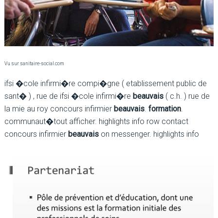
Vu sur sanitaire-social.com
ifsi �cole infirmi�re compi�gne ( etablissement public de
sant� ) , rue de ifsi �cole infirmi�re
beauvais
( c.h. ) rue de
la mie au roy concours infirmier
beauvais
.
formation
.
communaut�tout afficher. highlights info row contact
concours infirmier
beauvais
on messenger. highlights info