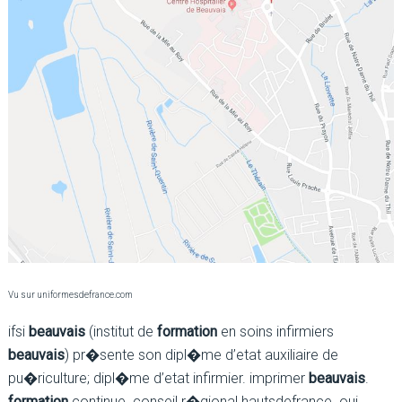
Vu sur uniformesdefrance.com
ifsi
beauvais
(institut de
formation
en soins infirmiers
beauvais
) pr�sente son dipl�me d’etat auxiliaire de
pu�riculture; dipl�me d’etat infirmier. imprimer
beauvais
.
formation
continue. conseil r�gional hautsdefrance. oui