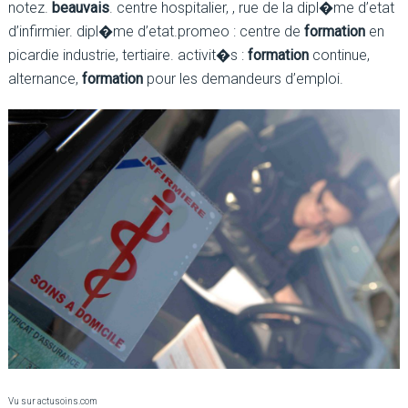
notez.
beauvais
. centre hospitalier, , rue de la dipl�me d’etat
d’infirmier. dipl�me d’etat.promeo : centre de
formation
en
picardie industrie, tertiaire. activit�s :
formation
continue,
alternance,
formation
pour les demandeurs d’emploi.
Vu sur actusoins.com