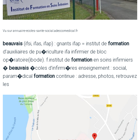
Vu sur annuaire-ecoles-sante-social.adeccomedical.fr
beauvais
(ifsi, ifas, ifap) : gnants ifap = institut de
formation
d’auxiliaires de pu�riculture ifa infirmier de bloc
op�ratoire(ibode). f.institut de
formation
en soins infirmiers
�
beauvais
�coles d’infirmi�res enseignement : social,
param�dical
formation
continue : adresse, photos, retrouvez
les