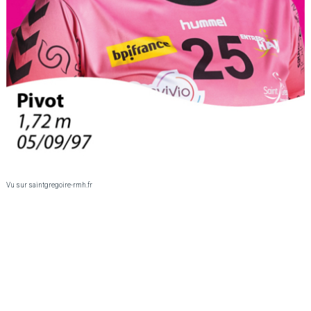
Vu sur saintgregoire-rmh.fr