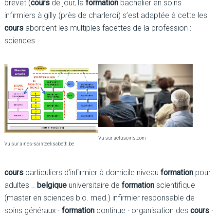
brevet (
cours
de jour, la
formation
bachelier en soins
infirmiers à gilly (près de charleroi) s’est adaptée à cette les
cours
abordent les multiples facettes de la profession :
sciences
Vu sur actusoins.com
Vu sur aines-sainteelisabeth.be
cours
particuliers d’infirmier à domicile niveau
formation
pour
adultes ..
belgique
universitaire de
formation
scientifique
(master en sciences bio. med.) infirmier responsable de
soins généraux ·
formation
continue · organisation des
cours
·