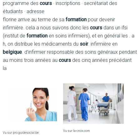
programme des
cours
· inscriptions · secrétariat des
étudiants · adresse
florine arrive au terme de sa
formation
pour devenir
infirmière. cela a nous suivons donc les
cours
dans un ifsi
(institut de
formation
en soins infirmiers), et en général les . a
h, on distribue les médicaments du
soir
. infirmière en
belgique
. d’infirmier responsable des soins généraux pendant
au moins trois années au
cours
des cinq années précédant
la
Vu sur la-croix.com
Vu sur pro.guidesocial.be