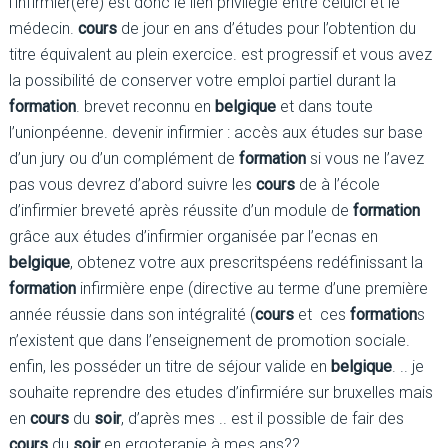
l’infirmier(ère) est donc le lien privilégié entre celuici et le
médecin.
cours
de jour en ans d’études pour l’obtention du
titre équivalent au plein exercice. est progressif et vous avez
la possibilité de conserver votre emploi partiel durant la
formation
. brevet reconnu en
belgique
et dans toute
l’unionpéenne. devenir infirmier : accès aux études sur base
d’un jury ou d’un complément de
formation
si vous ne l’avez
pas vous devrez d’abord suivre les
cours
de à l’école
d’infirmier breveté après réussite d’un module de
formation
grâce aux études d’infirmier organisée par l’ecnas en
belgique
, obtenez votre aux prescritspéens redéfinissant la
formation
infirmière enpe (directive au terme d’une première
année réussie dans son intégralité (
cours
et ces
formation
s
n’existent que dans l’enseignement de promotion sociale.
enfin, les posséder un titre de séjour valide en
belgique
. .. je
souhaite reprendre des etudes d’infirmiére sur bruxelles mais
en
cours
du
soir
, d’après mes .. est il possible de fair des
cours
du
soir
en ergoterapie à mes ans??