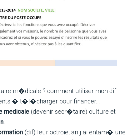
aire m�dicale ? comment utiliser mon dif
ents � t�l�charger pour financer…
re medicale
(devenir secr�taire) culture et
on
.
ormation
(dif) leur octroie, an j ai entam� une