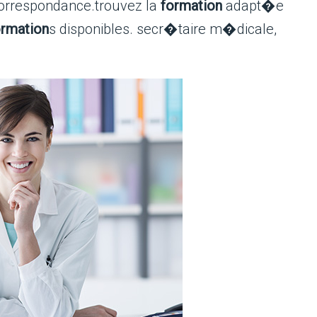
orrespondance.trouvez la
formation
adapt�e
ormation
s disponibles. secr�taire m�dicale,