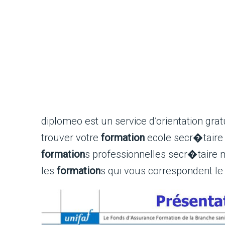
diplomeo est un service d’orientation gratu
trouver votre
formation
ecole secr�taire 
formation
s professionnelles secr�taire m
les
formation
s qui vous correspondent l