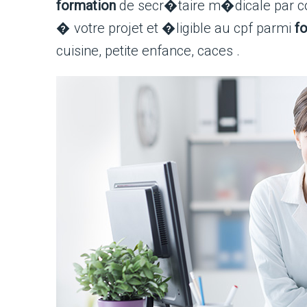
formation
de secr�taire m�dicale par c
� votre projet et �ligible au cpf parmi
f
cuisine, petite enfance, caces .