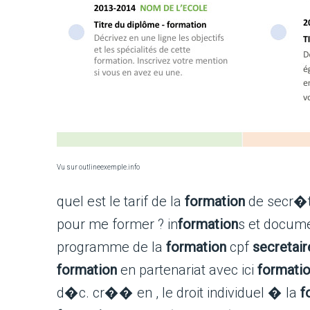
Vu sur outlineexemple.info
quel est le tarif de la
formation
de secr�t
pour me former ? in
formation
s et docum
programme de la
formation
cpf
secretai
formation
en partenariat avec ici
formati
d�c. cr�� en , le droit individuel � la
f