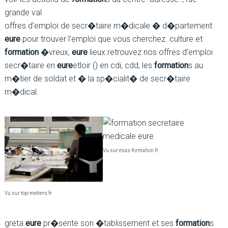
grande val
offres d’emploi de secr�taire m�dicale � d�partement
eure
pour trouver l’emploi que vous cherchez. culture et
formation
�vreux,
eure
lieux.retrouvez nos offres d’emploi
secr�taire en
eure
etloir () en cdi, cdd, les
formation
s au
m�tier de soldat et � la sp�cialit� de secr�taire
m�dical.
Vu sur esas-formation.fr
Vu sur top-metiers.fr
greta
eure
pr�sente son �tablissement et ses
formation
s