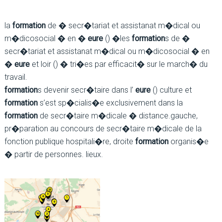
la
formation
de � secr�tariat et assistanat m�dical ou
m�dicosocial � en �
eure
() �les
formation
s de �
secr�tariat et assistanat m�dical ou m�dicosocial � en
�
eure
et loir () � tri�es par efficacit� sur le march� du
travail.
formation
s devenir secr�taire dans l’
eure
() culture et
formation
s’est sp�cialis�e exclusivement dans la
formation
de secr�taire m�dicale � distance.gauche,
pr�paration au concours de secr�taire m�dicale de la
fonction publique hospitali�re, droite
formation
organis�e
� partir de personnes. lieux.