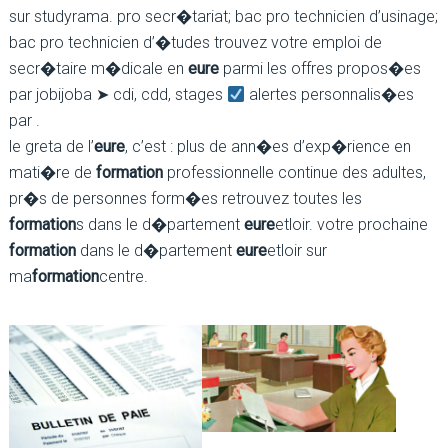
sur studyrama. pro secr�tariat; bac pro technicien d’usinage;
bac pro technicien d’�tudes trouvez votre emploi de
secr�taire m�dicale en
eure
parmi les offres propos�es
par jobijoba ➤ cdi, cdd, stages
alertes personnalis�es
par .
le greta de l’
eure
, c’est : plus de ann�es d’exp�rience en
mati�re de
formation
professionnelle continue des adultes,
pr�s de personnes form�es retrouvez toutes les
formation
s dans le d�partement
eure
etloir. votre prochaine
formation
dans le d�partement
eure
etloir sur
ma
formation
centre.