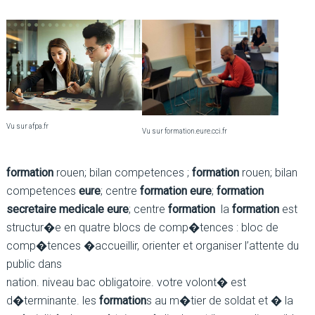
Vu sur afpa.fr
Vu sur formation.eure.cci.fr
formation
rouen; bilan competences ;
formation
rouen; bilan
competences
eure
; centre
formation eure
;
formation
secretaire medicale eure
; centre
formation
la
formation
est
structur�e en quatre blocs de comp�tences : bloc de
comp�tences �accueillir, orienter et organiser l’attente du
public dans
nation. niveau bac obligatoire. votre volont� est
d�terminante. les
formation
s au m�tier de soldat et � la