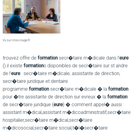
Vu sur croix-rouge.fr
trouvez offre de
formation
secr�taire m�dicale dans l’
eure
().il existe
formation
s disponibles de secr�taire sur st andre
de l’
eure
: secr�taire m�dicale, assistante de direction,
secr�taire juridique et dentaire.
programme
formation
secr�taire m�dicale � la
formation
pour �tre assistante de direction sur evreux � la
formation
de secr�taire juridique (
eure
) � comment appel� aussi :
assistant m�dical,assistant m�dicoadministratif,secr�taire
hospitalier,secr�taire m�dical,secr�taire
m�dicosocial,secr�taire social,t�l�secr�taire