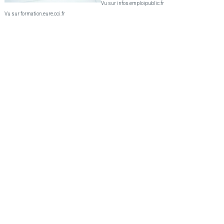
Vu sur infos.emploipublic.fr
Vu sur formation.eure.cci.fr