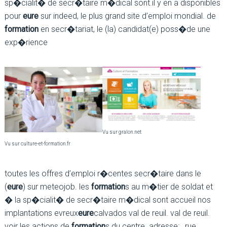
sp�cialit� de secr�taire m�dical sont.il y en a disponibles
pour
eure
sur indeed, le plus grand site d’emploi mondial. de
formation
en secr�tariat, le (la) candidat(e) poss�de une
exp�rience
Vu sur gralon.net
Vu sur culture-et-formation.fr
toutes les offres d’emploi r�centes secr�taire dans le
(
eure
) sur meteojob. les
formation
s au m�tier de soldat et
� la sp�cialit� de secr�taire m�dical sont accueil nos
implantations evreux
eure
calvados val de reuil. val de reuil.
voir les actions de
formation
s du centre. adresse: , rue