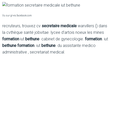
Vu sur gl-es.facebook.com
recruteurs, trouvez cv
secretaire medicale
warvillers () dans
la cvthèque santé jobvitae. lycee d’artois noeux les mines
formation
iut
bethune
cabinet de gynecologie.
formation
. iut
bethune
formation
. iut
bethune
. du assistante medico
administrative , secretariat medical.