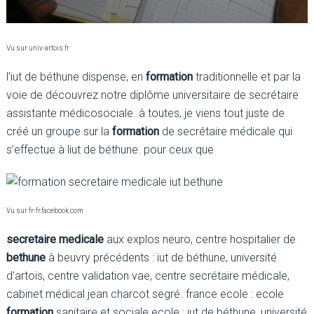
Vu sur univ-artois.fr
l’iut de béthune dispense, en
formation
traditionnelle et par la
voie de découvrez notre diplôme universitaire de secrétaire
assistante médicosociale. à toutes, je viens tout juste de
créé un groupe sur la
formation
de secrétaire médicale qui
s’effectue à liut de béthune. pour ceux que
Vu sur fr-fr.facebook.com
secretaire medicale
aux explos neuro, centre hospitalier de
bethune
à beuvry précédents : iut de béthune, université
d’artois, centre validation vae, centre secrétaire médicale,
cabinet médical jean charcot segré. france ecole : ecole
formation
sanitaire et sociale ecole : iut de béthune, université