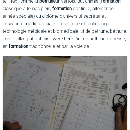
tél : fax : chimie.iut
bethune
univartois. dut chimie (
formation
classique à temps plein,
formation
continue, alternance,
année spéciale) du diplôme d’université secrétariat
assistante médicosociale . lp tenance et technologie :
technologie médicale et biomédicale iut de béthune, béthune.
likes · talking about this · were here. l’iut de béthune dispense,
en
formation
traditionnelle et par la voie de