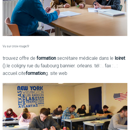
Vu sur croix-rouge.fr
trouvez offre de
formation
secrétaire médicale dans le
loiret
().le coligny rue du faubourg bannier. orleans. tél : . fax : . :
accueil.cite
formation
g. site web