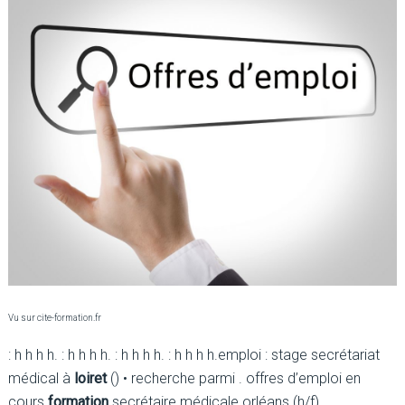
Vu sur cite-formation.fr
: h h h h. : h h h h. : h h h h. : h h h h.emploi : stage secrétariat
médical à
loiret
() • recherche parmi . offres d’emploi en
cours
formation
secrétaire médicale orléans (h/f).