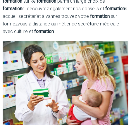
formation
sur kel
formation
parmi un large choix de
formation
s. découvrez également nos conseils et
formation
s
accueil secrétariat à vannes trouvez votre
formation
sur
formezvous à distance au métier de secrétaire médicale
avec culture et
formation
.