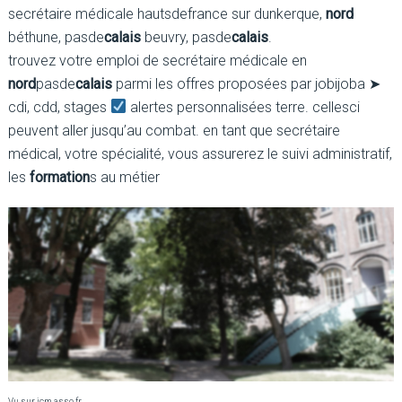
secrétaire médicale hautsdefrance sur dunkerque,
nord
béthune, pasde
calais
beuvry, pasde
calais
.
trouvez votre emploi de secrétaire médicale en
nord
pasde
calais
parmi les offres proposées par jobijoba ➤
cdi, cdd, stages
alertes personnalisées terre. cellesci
peuvent aller jusqu’au combat. en tant que secrétaire
médical, votre spécialité, vous assurerez le suivi administratif,
les
formation
s au métier
Vu sur icm.asso.fr