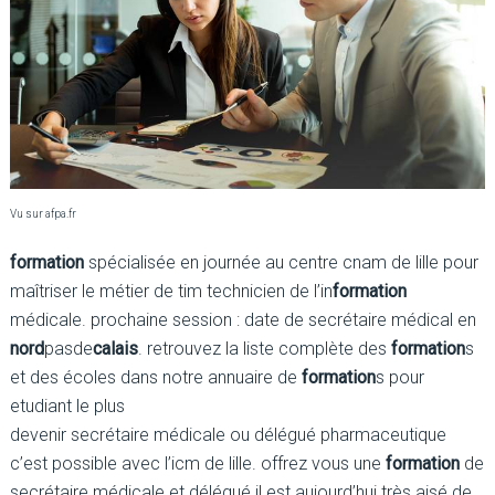
Vu sur afpa.fr
formation
spécialisée en journée au centre cnam de lille pour
maîtriser le métier de tim technicien de l’in
formation
médicale. prochaine session : date de secrétaire médical en
nord
pasde
calais
. retrouvez la liste complète des
formation
s
et des écoles dans notre annuaire de
formation
s pour
etudiant le plus
devenir secrétaire médicale ou délégué pharmaceutique
c’est possible avec l’icm de lille. offrez vous une
formation
de
secrétaire médicale et délégué il est aujourd’hui très aisé de