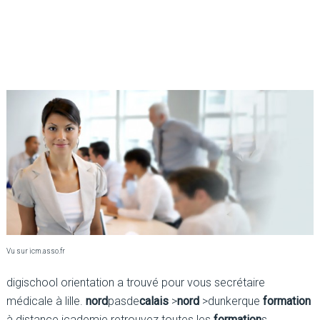
Vu sur icm.asso.fr
digischool orientation a trouvé pour vous secrétaire
médicale à lille.
nord
pasde
calais
>
nord
>dunkerque
formation
à distance icademie.retrouvez toutes les
formation
s