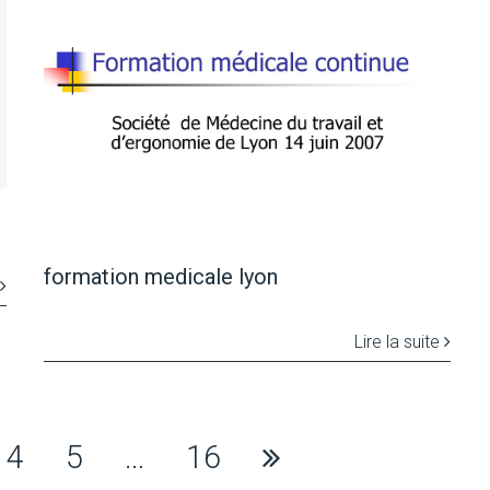
formation medicale lyon
Lire la suite
4
5
…
16